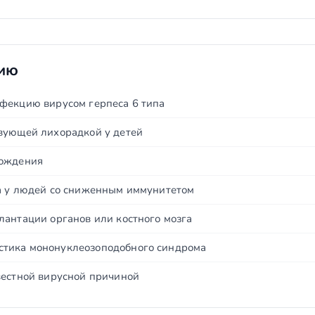
нию
фекцию вирусом герпеса 6 типа
вующей лихорадкой у детей
хождения
а у людей со сниженным иммунитетом
лантации органов или костного мозга
тика мононуклеозоподобного синдрома
вестной вирусной причиной