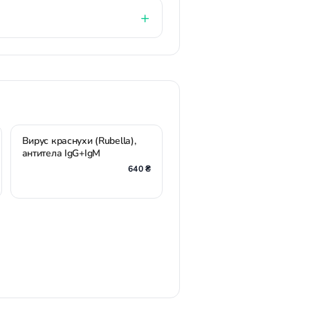
Вирус краснухи (Rubella),
антитела IgG+IgM
640 ₴