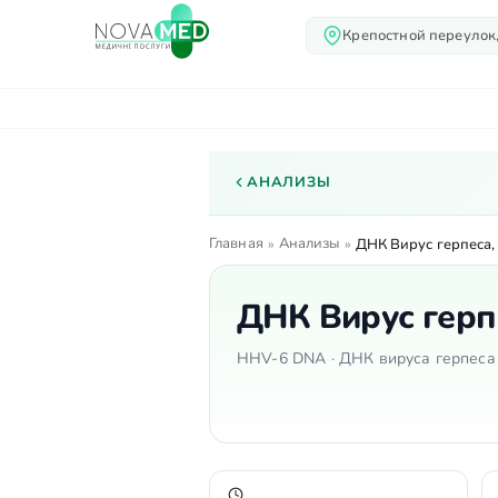
Крепостной переулок,
О нас
Услуги
Вр
АНАЛИЗЫ
Главная
Анализы
»
»
ДНК Вирус герпеса,
ДНК Вирус герпе
HHV-6 DNA · ДНК вируса герпеса 