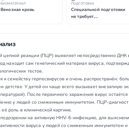
БИОМАТЕРИАЛ
ПОДГОТОВКА
Венозная кровь
Специальной подготовки
не требует,…
нализ
 цепной реакции (ПЦР) выявляет непосредственно ДНК в
етод находит сам генетический материал вируса, подтверж
ологических тестов.
ся к семейству герпесвирусов и очень распространён: бо
м детстве. У детей он чаще всего вызывает внезапную эк
ературой). После первичного заражения вирус остаётся
бенно у людей со сниженным иммунитетом. ПЦР-диагност
её роль в клинической картине.
 подозрении на активную HHV-6-инфекцию, для выяснени
я активности вируса у людей со сниженным иммунитетом и