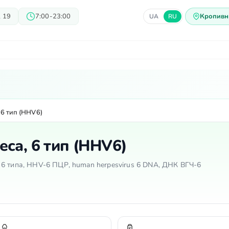
 19
7:00-23:00
Кропивн
UA
RU
ачи
Блог
Предложения
Ц
 6 тип (HHV6)
са, 6 тип (HHV6)
6 типа, HHV-6 ПЦР, human herpesvirus 6 DNA, ДНК ВГЧ-6