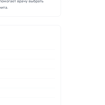
 помогает врачу выбрать
нита.