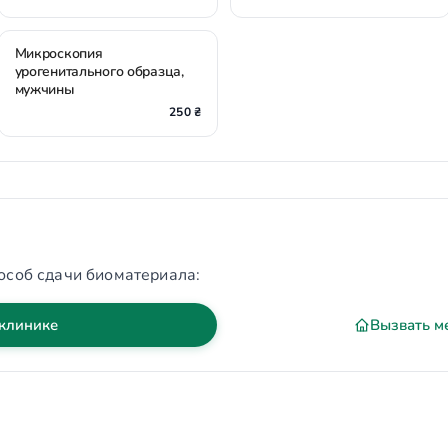
Микроскопия
урогенитального образца,
мужчины
250 ₴
особ сдачи биоматериала:
 клинике
Вызвать м