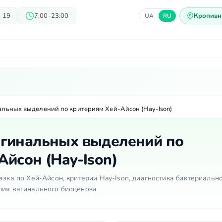
 19
7:00-23:00
Кропивн
UA
RU
ачи
Блог
Предложения
Ц
льных выделений по критериям Хей-Айсон (Hay-Ison)
агинальных выделений по
Айсон (Hay-Ison)
азка по Хей-Айсон, критерии Hay-Ison, диагностика бактериальн
пия вагинального биоценоза