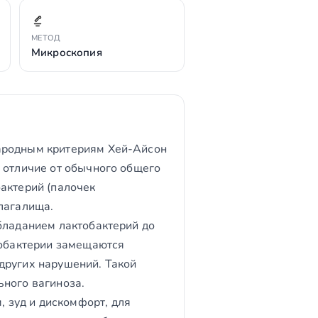
МЕТОД
Микроскопия
народным критериям Хей-Айсон
 отличие от обычного общего
актерий (палочек
лагалища.
бладанием лактобактерий до
тобактерии замещаются
других нарушений. Такой
ьного вагиноза.
 зуд и дискомфорт, для