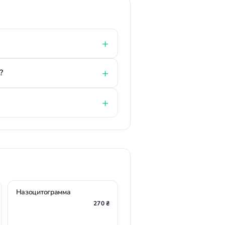
?
Назоцитограмма
270 ₴