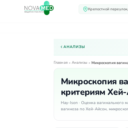
Крепостной переулок,
О нас
Услуги
Вр
АНАЛИЗЫ
Главная
Анализы
»
»
Микроскопия вагина
Микроскопия в
критериям Хей-
Hay-Ison · Оценка вагинального м
вагиноза по Хей-Айсон, микроско