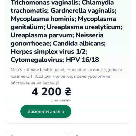
Trichomonas vaginalis; Chlamydia
trachomatis; Gardnerella vaginalis;
Mycoplasma hominis; Mycoplasma
genitalium; Ureaplasma urealyticum;
Ureaplasma parvum; Neisseria
gonorrhoeae; Candida albicans;
Herpes simplex virus 1/2;
Cytomegalovirus; HPV 16/18
Men's intimate health panel · Чоловіче інтимне здоров'я,
комплекс ІПСШ для чоловіків, повне урологічне
обстеження на інфекції
4 200 ₴
ціна онлайн
Замовити аналіз