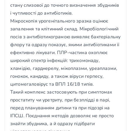
стану слизової до точного визначення збудників
і чутливості до антибіотиків.
Мікроскопія урогенітального зразка оцінює
запалення та клітинний склад. Мікробіологічний
посів з антибіотикограмою виявляє бактеріальну
флору та одразу показує, якими антибіотиками її
ефективно лікувати. ПЛР-частина охоплює
широкий спектр інфекцій: трихомонаду,
хламідію, гарднерелу, мікоплазми, уреаплазми,
гонокок, кандиду, а також віруси герпесу,
цитомегаловірус та ВПЛ 16/18 типів.
Такий комплекс застосовують при симптомах
простатиту чи уретриту, при безплідді в парі,
перед плануванням дитини та при підозрі на
ІПСШ. Поєднання методів дозволяє не просто
знайти збудника, а й одразу підібрати