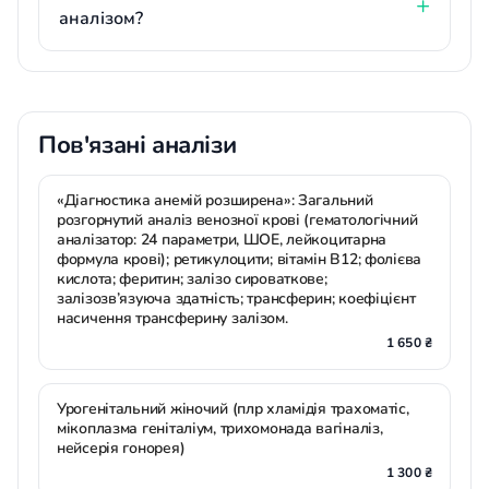
аналізом?
Пов'язані аналізи
«Діагностика анемій розширена»: Загальний
розгорнутий аналіз венозної крові (гематологічний
аналізатор: 24 параметри, ШОЕ, лейкоцитарна
формула крові); ретикулоцити; вітамін В12; фолієва
кислота; феритин; залізо сироваткове;
залізозв’язуюча здатність; трансферин; коефіцієнт
насичення трансферину залізом.
1 650 ₴
Урогенітальний жіночий (плр хламідія трахоматіс,
мікоплазма геніталіум, трихомонада вагіналіз,
нейсерія гонорея)
1 300 ₴