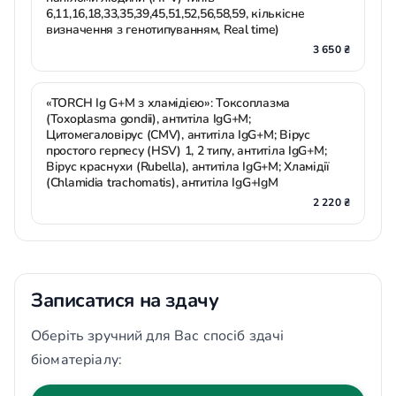
6,11,16,18,33,35,39,45,51,52,56,58,59, кількісне
визначення з генотипуванням, Real time)
3 650 ₴
«TORCH Ig G+М з хламідією»: Токсоплазма
(Toxoplasma gondii), антитіла IgG+M;
Цитомегаловірус (CMV), антитіла IgG+M; Вірус
простого герпесу (HSV) 1, 2 типу, антитіла IgG+M;
Вірус краснухи (Rubella), антитіла IgG+M; Хламідії
(Chlamidia trachomatis), антитіла IgG+IgM
2 220 ₴
Записатися на здачу
Оберіть зручний для Вас спосіб здачі
біоматеріалу: