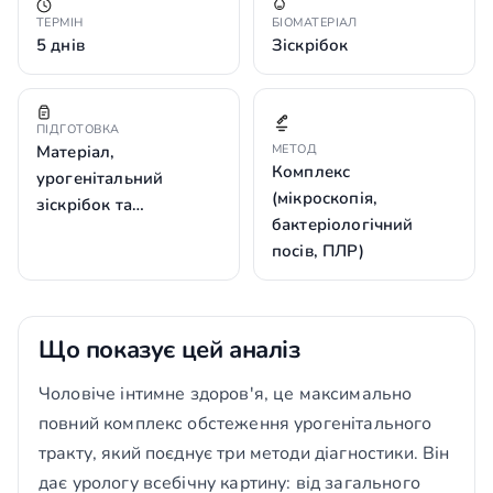
ТЕРМІН
БІОМАТЕРІАЛ
5 днів
Зіскрібок
ПІДГОТОВКА
Матеріал,
МЕТОД
Комплекс
урогенітальний
(мікроскопія,
зіскрібок та…
бактеріологічний
посів, ПЛР)
Що показує цей аналіз
Чоловіче інтимне здоров'я, це максимально
повний комплекс обстеження урогенітального
тракту, який поєднує три методи діагностики. Він
дає урологу всебічну картину: від загального