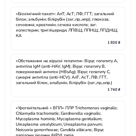
«Біохімічний пакет»: АлТ; АсТ; ЛФ; ГГТ; загальний
білок; альбумін; білірубін (заг.,пр.,нпр); глюкоза;
сечовина; креатинін; сечова кислота; заг.
холестерин; тригліцериди; ЛПВЩ; ЛПНЩ; ЛПДНЩ;
КА
1 830 ₴
«Обстеження на вірусні гепатити»: Вірус гепатиту А,
антитіла IgM (anti-HAV, IgM); Вірус гепатиту В,
поверхневий антиген (HBsAg); Вірус гепатиту С,
сумарні антитіла (anti-HCV); АлТ, АсТ, ЛФ, ГГТ,
загальний білок, альбумін, білірубін (заг.,пр.,нпр.)
1 740 ₴
«Урогенітальний + ВПЛ» ПЛР Trichomonas vaginalis;
Chlamydia trachomatis; Gardnerella vaginalis;
Mycoplasma hominis; Mycoplasma genitalium;
Ureaplasma urealyticum; Ureaplasma parvum;
Neisseria gonorrhoeae; Candida albicans; Вірус
папіломи людини (HPV) типів