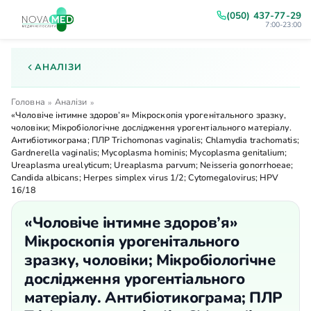
(050) 437-77-29
7:00-23:00
АНАЛІЗИ
Головна
Аналізи
»
»
«Чоловіче інтимне здоров’я» Мікроскопія урогенітального зразку,
чоловіки; Мікробіологічне дослідження урогентіального матеріалу.
Антибіотикограма; ПЛР Trichomonas vaginalis; Chlamydia trachomatis;
Gardnerella vaginalis; Mycoplasma hominis; Mycoplasma genitalium;
Ureaplasma urealyticum; Ureaplasma parvum; Neisseria gonorrhoeae;
Candida albicans; Herpes simplex virus 1/2; Cytomegalovirus; HPV
16/18
«Чоловіче інтимне здоров’я»
Мікроскопія урогенітального
зразку, чоловіки; Мікробіологічне
дослідження урогентіального
матеріалу. Антибіотикограма; ПЛР