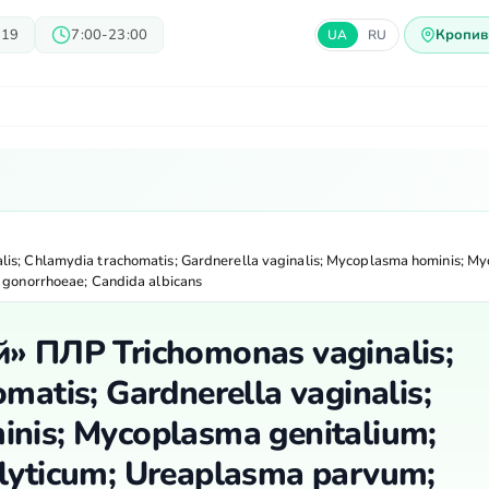
 19
7:00-23:00
Кропив
UA
RU
арі
Блог
Пропозиції
Ц
is; Chlamydia trachomatis; Gardnerella vaginalis; Mycoplasma hominis; M
 gonorrhoeae; Candida albicans
» ПЛР Trichomonas vaginalis;
matis; Gardnerella vaginalis;
nis; Mycoplasma genitalium;
lyticum; Ureaplasma parvum;