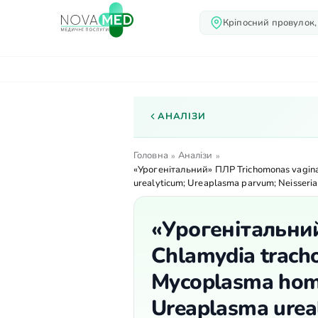
Кріпосний провулок,
Про нас
Послуги
Лік
АНАЛІЗИ
Головна
Аналізи
»
»
«Урогенітальний» ПЛР Trichomonas vaginal
urealyticum; Ureaplasma parvum; Neisseria
«Урогенітальний
Chlamydia tracho
Mycoplasma homi
Ureaplasma urea