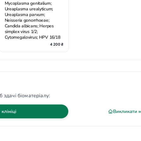
Mycoplasma genitalium;
Ureaplasma urealyticum;
Ureaplasma parvum;
Neisseria gonorrhoeae;
Candida albicans; Herpes
simplex virus 1/2;
Cytomegalovirus; HPV 16/18
4 200 ₴
б здачі біоматеріалу:
 клініці
Викликати 