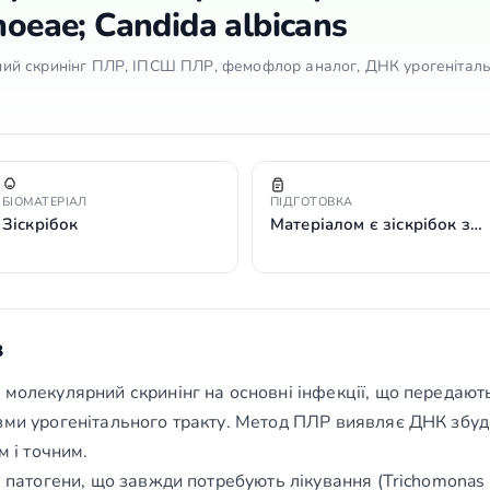
hoeae; Candida albicans
льний скринінг ПЛР, ІПСШ ПЛР, фемофлор аналог, ДНК урогенітал
БІОМАТЕРІАЛ
ПІДГОТОВКА
Зіскрібок
Матеріалом є зіскрібок з…
з
 молекулярний скринінг на основні інфекції, що передают
зми урогенітального тракту. Метод ПЛР виявляє ДНК збуд
м і точним.
і патогени, що завжди потребують лікування (Trichomonas v