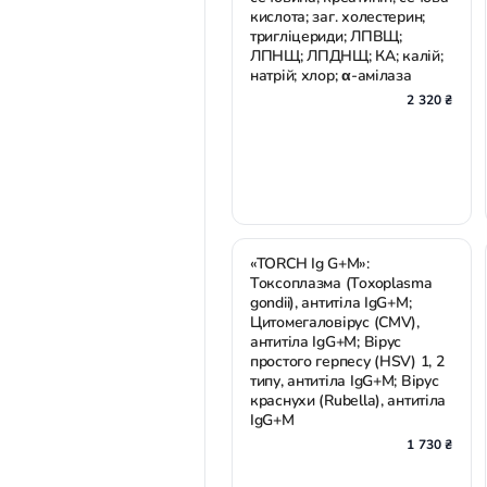
кислота; заг. холестерин;
тригліцериди; ЛПВЩ;
ЛПНЩ; ЛПДНЩ; КА; калій;
натрій; хлор; α-амілаза
2 320 ₴
«TORCH Ig G+М»:
Токсоплазма (Toxoplasma
gondii), антитіла IgG+M;
Цитомегаловірус (CMV),
антитіла IgG+M; Вірус
простого герпесу (HSV) 1, 2
типу, антитіла IgG+M; Вірус
краснухи (Rubella), антитіла
IgG+M
1 730 ₴