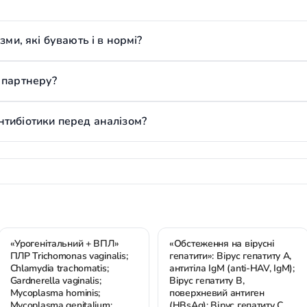
зми, які бувають і в нормі?
 партнеру?
тибіотики перед аналізом?
«Урогенітальний + ВПЛ»
«Обстеження на вірусні
ПЛР Trichomonas vaginalis;
гепатити»: Вірус гепатиту А,
Chlamydia trachomatis;
антитіла IgM (anti-HAV, IgM);
Gardnerella vaginalis;
Вірус гепатиту В,
Mycoplasma hominis;
поверхневий антиген
Mycoplasma genitalium;
(HBsAg); Вірус гепатиту С,