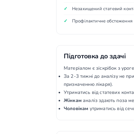
Незахищений статевий конта
Профілактичне обстеження
Підготовка до здачі
Матеріалом є зіскрібок з уроге
За 2-3 тижні до аналізу не пр
призначенню лікаря).
Утриматись від статевих конта
Жінкам
аналіз здають поза ме
Чоловікам
утриматись від се