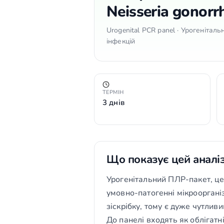
Neisseria gonorr
Urogenital PCR panel · Урогеніта
інфекцій
ТЕРМІН
3 днів
Що показує цей аналі
Урогенітальний ПЛР-пакет, це
умовно-патогенні мікрооргані
зіскрібку, тому є дуже чутливи
До панелі входять як облігатн