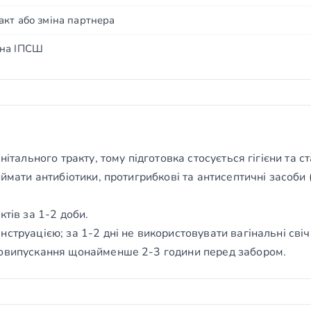
кт або зміна партнера
 на ІПСШ
нітального тракту, тому підготовка стосується гігієни та с
иймати антибіотики, протигрибкові та антисептичні засоби
ктів за 1-2 доби.
нструацією; за 1-2 дні не використовувати вагінальні сві
човипускання щонайменше 2-3 години перед забором.