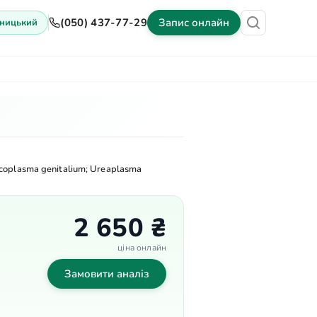
(050) 437-77-29
Запис онлайн
ницький
іни
Обладнання
Контакти
ycoplasma genitalium; Ureaplasma
2 650 ₴
ціна онлайн
Замовити аналіз