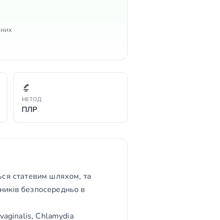
ьних
МЕТОД
ПЛР
ься статевим шляхом, та
ників безпосередньо в
aginalis, Chlamydia