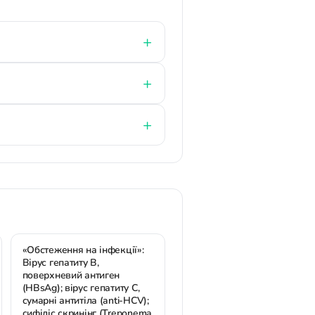
«Обстеження на інфекції»:
Вірус гепатиту В,
поверхневий антиген
(HBsAg); вірус гепатиту С,
сумарні антитіла (anti-HCV);
сифіліс скринінг (Treponema