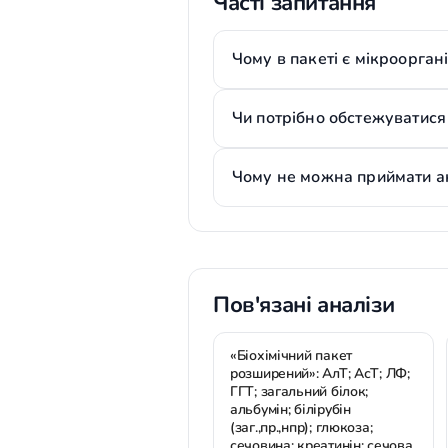
Часті запитання
Чому в пакеті є мікрооргані
Чи потрібно обстежуватися
Чому не можна приймати ан
Пов'язані аналізи
«Біохімічний пакет
розширений»: АлТ; АсТ; ЛФ;
ГГТ; загальний білок;
альбумін; білірубін
(заг.,пр.,нпр); глюкоза;
сечовина; креатинін; сечова