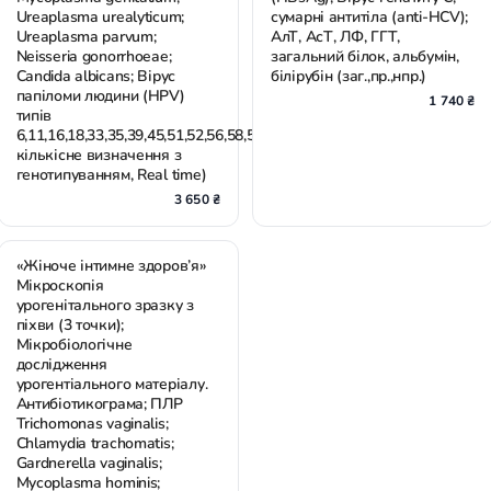
Ureaplasma urealyticum;
сумарні антитіла (anti-HCV);
Ureaplasma parvum;
АлТ, АсТ, ЛФ, ГГТ,
Neisseria gonorrhoeae;
загальний білок, альбумін,
Candida albicans; Вірус
білірубін (заг.,пр.,нпр.)
папіломи людини (HPV)
1 740 ₴
типів
6,11,16,18,33,35,39,45,51,52,56,58,59,
кількісне визначення з
генотипуванням, Real time)
3 650 ₴
«Жіноче інтимне здоров’я»
Мікроскопія
урогенітального зразку з
піхви (3 точки);
Мікробіологічне
дослідження
урогентіального матеріалу.
Антибіотикограма; ПЛР
Trichomonas vaginalis;
Chlamydia trachomatis;
Gardnerella vaginalis;
Mycoplasma hominis;