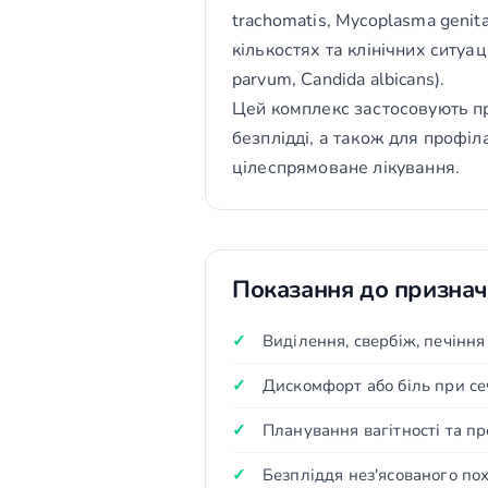
trachomatis, Mycoplasma genit
кількостях та клінічних ситуац
parvum, Candida albicans).
Цей комплекс застосовують пр
безплідді, а також для профіл
цілеспрямоване лікування.
Показання до призна
Виділення, свербіж, печіння
Дискомфорт або біль при се
Планування вагітності та п
Безпліддя нез'ясованого п