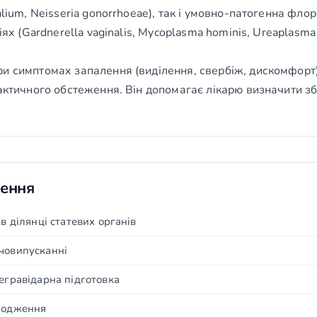
alium, Neisseria gonorrhoeae), так і умовно-патогенна фло
іях (Gardnerella vaginalis, Mycoplasma hominis, Ureaplasma
и симптомах запалення (виділення, свербіж, дискомфорт),
актичного обстеження. Він допомагає лікарю визначити зб
чення
 в ділянці статевих органів
човипусканні
регравідарна підготовка
оходження