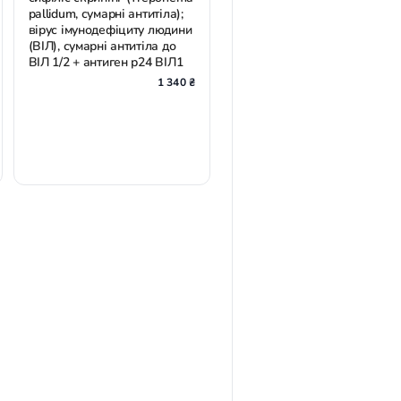
pallidum, сумарні антитіла);
вірус імунодефіциту людини
(ВІЛ), сумарні антитіла до
ВІЛ 1/2 + антиген р24 ВІЛ1
1 340 ₴