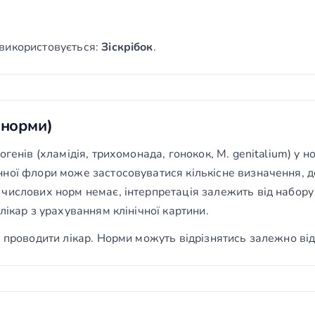
використовується:
Зіскрібок
.
(норми)
генів (хламідія, трихомонада, гонокок, M. genitalium) у н
ної флори може застосовуватися кількісне визначення, д
числових норм немає, інтерпретація залежить від набору 
лікар з урахуванням клінічної картини.
 проводити лікар. Норми можуть відрізнятись залежно від 