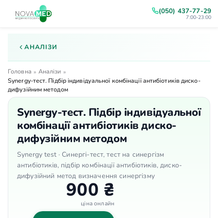
(050) 437-77-29
7:00-23:00
АНАЛІЗИ
Головна
Аналізи
»
»
Synergy-тест. Підбір індивідуальної комбінації антибіотиків диско-
дифузійним методом
Synergy-тест. Підбір індивідуальної
комбінації антибіотиків диско-
дифузійним методом
Synergy test · Синергі-тест, тест на синергізм
антибіотиків, підбір комбінації антибіотиків, диско-
дифузійний метод визначення синергізму
900 ₴
ціна онлайн