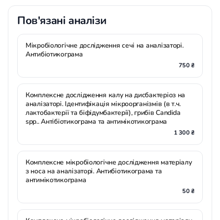
Пов'язані аналізи
Мікробіологічне дослідження сечі на аналізаторі.
Антибіотикограма
750 ₴
Комплексне дослідження калу на дисбактеріоз на
аналізаторі. Ідентифікація мікроорганізмів (в т.ч.
лактобактерії та біфідумбактерії), грибів Candida
spp.. Антібіотикограма та антимікотикограма
1 300 ₴
Комплексне мікробіологічне дослідження матеріалу
з носа на аналізаторі. Антибіотикограма та
антимікотикограма
50 ₴