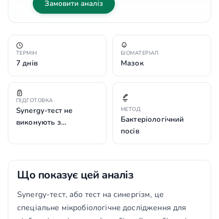
Замовити аналіз
ТЕРМІН
БІОМАТЕРІАЛ
7 днів
Мазок
ПІДГОТОВКА
Synergy-тест не
МЕТОД
Бактеріологічний
виконують з…
посів
Що показує цей аналіз
Synergy-тест, або тест на синергізм, це
спеціальне мікробіологічне дослідження для