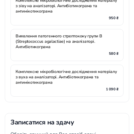
Комплексне мікробіологічне дослідження матеріалу
з зіву на аналізаторі. Антибіотикограма та
антимікотикограма
950 ₴
Виявлення патогенного стрептококу групи В
(Streptococcus agalactiae) на аналізаторі.
Антибіотикограма
580 ₴
Комплексне мікробіологічне дослідження матеріалу
з вуха на аналізаторі. Антибіотикограма та
антимікотикограма
1 090 ₴
Записатися на здачу