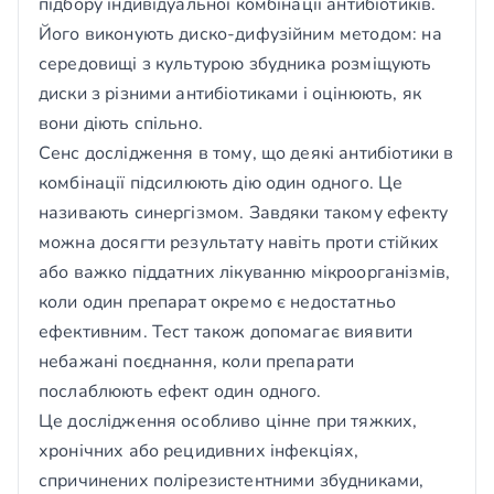
підбору індивідуальної комбінації антибіотиків.
Його виконують диско-дифузійним методом: на
середовищі з культурою збудника розміщують
диски з різними антибіотиками і оцінюють, як
вони діють спільно.
Сенс дослідження в тому, що деякі антибіотики в
комбінації підсилюють дію один одного. Це
називають синергізмом. Завдяки такому ефекту
можна досягти результату навіть проти стійких
або важко піддатних лікуванню мікроорганізмів,
коли один препарат окремо є недостатньо
ефективним. Тест також допомагає виявити
небажані поєднання, коли препарати
послаблюють ефект один одного.
Це дослідження особливо цінне при тяжких,
хронічних або рецидивних інфекціях,
спричинених полірезистентними збудниками,