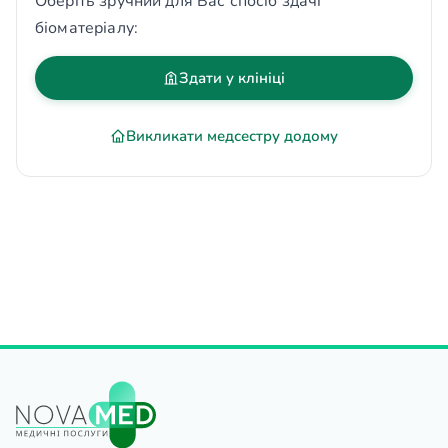
Оберіть зручний для Вас спосіб здачі
біоматеріалу:
Здати у клініці
Викликати медсестру додому