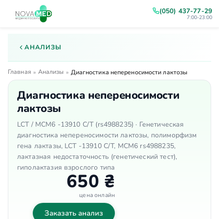
(050) 437-77-29
7:00-23:00
АНАЛИЗЫ
Главная
Анализы
»
»
Диагностика непереносимости лактозы
Диагностика непереносимости
лактозы
LCT / MCM6 -13910 C/T (rs4988235) · Генетическая
диагностика непереносимости лактозы, полиморфизм
гена лактазы, LCT -13910 C/T, MCM6 rs4988235,
лактазная недостаточность (генетический тест),
гиполактазия взрослого типа
650 ₴
цена онлайн
Заказать анализ