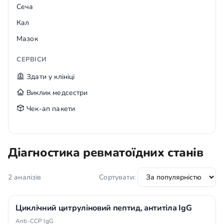
Сеча
Кал
Мазок
СЕРВІСИ
Здати у клініці
Виклик медсестри
Чек-ап пакети
Діагностика ревматоїдних станів
2 аналізів
Сортувати:
Циклічний цитруліновий пептид, антитіла IgG
Anti-CCP IgG