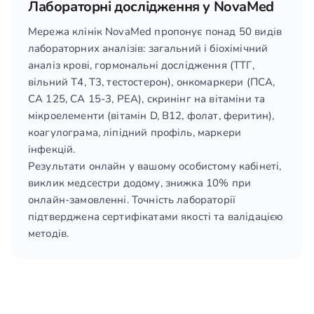
Лабораторні дослідження у NovaMed
Мережа клінік NovaMed пропонує понад 50 видів
лабораторних аналізів: загальний і біохімічний
аналіз крові, гормональні дослідження (ТТГ,
вільний T4, T3, тестостерон), онкомаркери (ПСА,
СА 125, СА 15-3, РЕА), скринінг на вітаміни та
мікроелементи (вітамін D, B12, фолат, феритин),
коагулограма, ліпідний профіль, маркери
інфекцій.
Результати онлайн у вашому особистому кабінеті,
виклик медсестри додому, знижка 10% при
онлайн-замовленні. Точність лабораторії
підтверджена сертифікатами якості та валідацією
методів.