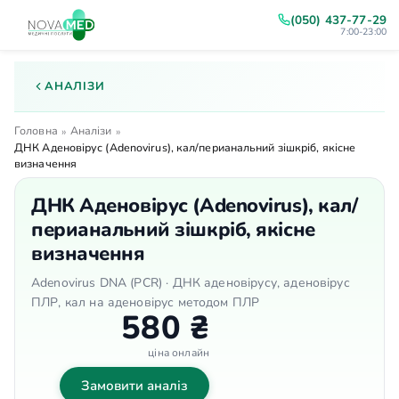
(050) 437-77-29
7:00-23:00
АНАЛІЗИ
Головна
Аналізи
»
»
ДНК Аденовірус (Adenovirus), кал/перианальний зішкріб, якісне
визначення
ДНК Аденовірус (Adenovirus), кал/
перианальний зішкріб, якісне
визначення
Adenovirus DNA (PCR) · ДНК аденовірусу, аденовірус
ПЛР, кал на аденовірус методом ПЛР
580 ₴
ціна онлайн
Замовити аналіз