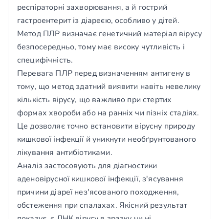
респіраторні захворювання, а й гострий
гастроентерит із діареєю, особливо у дітей.
Метод ПЛР визначає генетичний матеріал вірусу
безпосередньо, тому має високу чутливість і
специфічність.
Перевага ПЛР перед визначенням антигену в
тому, що метод здатний виявити навіть невелику
кількість вірусу, що важливо при стертих
формах хвороби або на ранніх чи пізніх стадіях.
Це дозволяє точно встановити вірусну природу
кишкової інфекції й уникнути необґрунтованого
лікування антибіотиками.
Аналіз застосовують для діагностики
аденовірусної кишкової інфекції, з'ясування
причини діареї нез'ясованого походження,
обстеження при спалахах. Якісний результат
показує, є ДНК вірусу в зразку чи ні.