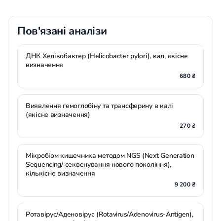
Пов'язані аналізи
ДНК Хелікобактер (Helicobacter pylorі), кал, якісне
визначення
680 ₴
Виявлення гемоглобіну та трансферину в калі
(якісне визначення)
270 ₴
Мікробіом кишечника методом NGS (Next Generation
Sequencing/ секвенування нового покоління),
кількісне визначення
9 200 ₴
Ротавірус/Аденовірус (Rotavirus/Adenovirus-Antigen),