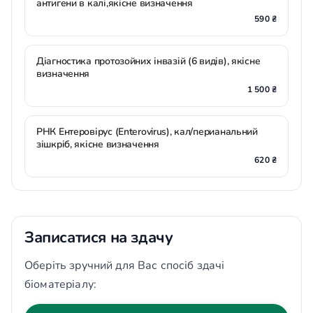
антигени в калі,якісне визначення
590 ₴
Діагностика протозойних інвазій (6 видів), якісне
визначення
1 500 ₴
РНК Ентеровірус (Enterovirus), кал/перианальний
зішкріб, якісне визначення
620 ₴
Записатися на здачу
Оберіть зручний для Вас спосіб здачі
біоматеріалу: