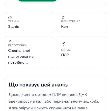
ТЕРМІН
БІОМАТЕРІАЛ
2 днів
Кал
ПІДГОТОВКА
Спеціальної
МЕТОД
ПЛР
підготовки не
потрібно,…
Що показує цей аналіз
Дослідження методом ПЛР виявляє ДНК
аденовірусу в калі або перианальному зішкрібі.
Аденовіруси можуть спричиняти не лише