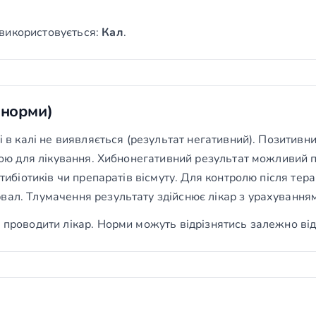
використовується:
Кал
.
(норми)
ri в калі не виявляється (результат негативний). Позитивн
тавою для лікування. Хибнонегативний результат можливий
нтибіотиків чи препаратів вісмуту. Для контролю після тер
вал. Тлумачення результату здійснює лікар з урахуванням 
 проводити лікар. Норми можуть відрізнятись залежно від 