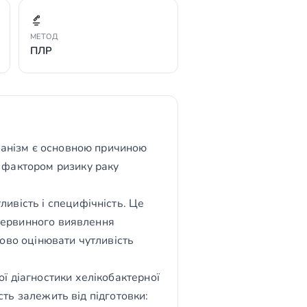
МЕТОД
ПЛР
рганізм є основною причиною
 фактором ризику раку
ивість і специфічність. Це
 первинного виявлення
ково оцінювати чутливість
ї діагностики хелікобактерної
сть залежить від підготовки: