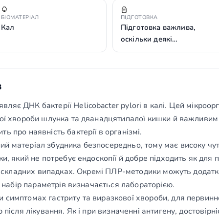
БІОМАТЕРІАЛ
ПІДГОТОВКА
Кал
Підготовка важлива,
оскільки деякі…
з
ляє ДНК бактерії Helicobacter pylori в калі. Цей мікроо
вої хвороби шлунка та дванадцятипалої кишки й важливим
ь про наявність бактерії в організмі.
й матеріал збудника безпосередньо, тому має високу чутл
ки, який не потребує ендоскопії й добре підходить як для
я в складних випадках. Окремі ПЛР-методики можуть додат
те набір параметрів визначається лабораторією.
 симптомах гастриту та виразкової хвороби, для первинно
 після лікування. Як і при визначенні антигену, достовірні