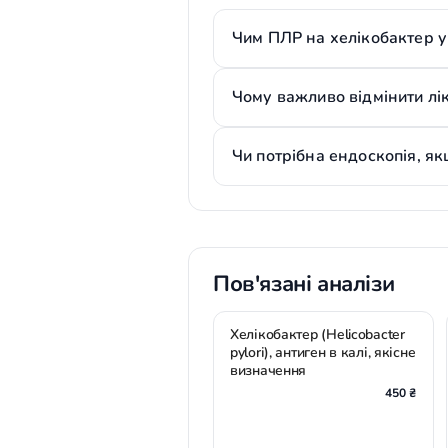
Чим ПЛР на хелікобактер у 
Чому важливо відмінити лі
Чи потрібна ендоскопія, я
Пов'язані аналізи
Хелікобактер (Helicobacter
pylorі), антиген в калі, якісне
визначення
450 ₴