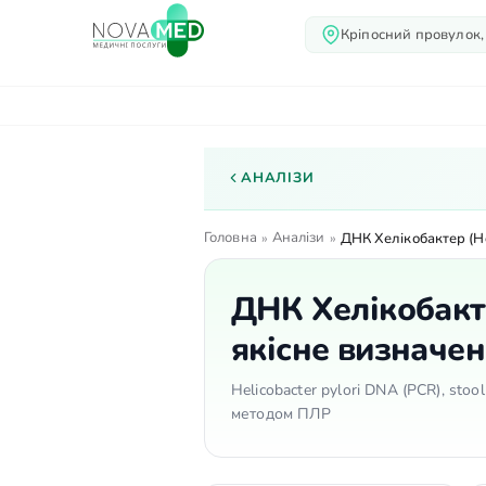
Кріпосний провулок,
Про нас
Послуги
Лік
АНАЛІЗИ
Головна
Аналізи
»
»
ДНК Хелікобактер (Hel
ДНК Хелікобактер
якісне визначе
Helicobacter pylori DNA (PCR), stoo
методом ПЛР