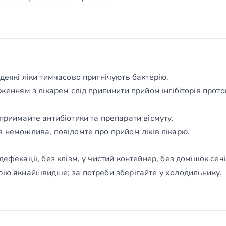
деякі ліки тимчасово пригнічують бактерію.
дженням з лікарем слід припинити прийом інгібіторів прот
приймайте антибіотики та препарати вісмуту.
в неможлива, повідомте про прийом ліків лікарю.
ефекації, без клізм, у чистий контейнер, без домішок сечі
рію якнайшвидше; за потреби зберігайте у холодильнику.