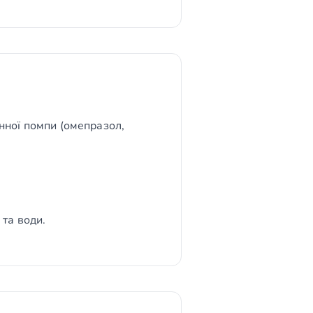
онної помпи (омепразол,
 та води.