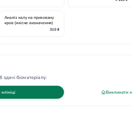
Аналіз калу на приховану
кров (якісне визначення)
310 ₴
б здачі біоматеріалу:
 клініці
Викликати 