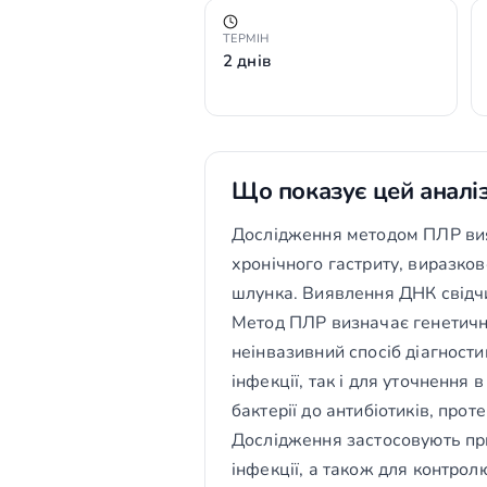
ТЕРМІН
2 днів
Що показує цей аналі
Дослідження методом ПЛР вияв
хронічного гастриту, виразко
шлунка. Виявлення ДНК свідчит
Метод ПЛР визначає генетични
неінвазивний спосіб діагности
інфекції, так і для уточненн
бактерії до антибіотиків, про
Дослідження застосовують при
інфекції, а також для контролю