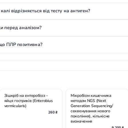
калі відрізняється від тесту на антиген?
ки перед аналізом?
кщо ПЛР позитивна?
Зішкріб на ентеробіоз –
Мікробіом кишечника
яйця гостриків (Enterobius
методом NGS (Next
vermicularis)
Generation Sequencing/
секвенування нового
260 ₴
покоління), кількісне
визначення
9 200 ₴