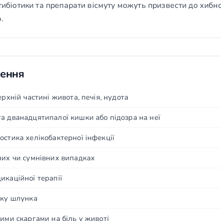
нтибіотики та препарати вісмуту можуть призвести до хибн
.
чення
ерхній частині живота, печія, нудота
а дванадцятипалої кишки або підозра на неї
остика хелікобактерної інфекції
них чи сумнівних випадках
икаційної терапії
аку шлунка
ими скаргами на біль у животі