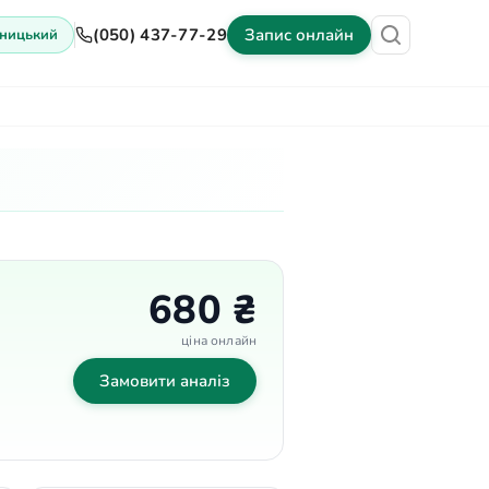
(050) 437-77-29
Запис онлайн
ницький
іни
Обладнання
Контакти
680 ₴
ціна онлайн
Замовити аналіз