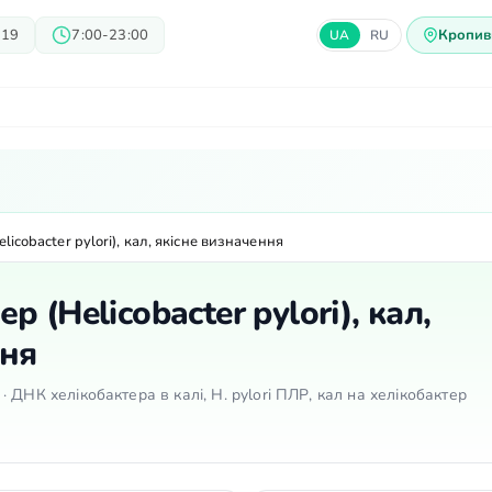
 19
7:00-23:00
Кропив
UA
RU
арі
Блог
Пропозиції
Ц
icobacter pylorі), кал, якісне визначення
 (Helicobacter pylorі), кал,
ння
l · ДНК хелікобактера в калі, H. pylori ПЛР, кал на хелікобактер