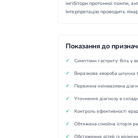
інгібітори протонної помпи, а
Інтерпретацію проводить лікар
Показання до призна
Симптоми гастриту: біль у в
Виразкова хвороба шлунка т
Первинна неінвазивна діагн
Уточнення діагнозу в склад
Контроль ефективності ерад
Обтяжена сімейна історія р
Обстеження дітей із хронічн