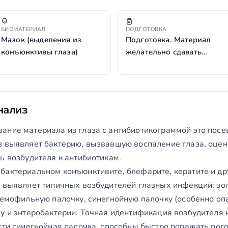
БИОМАТЕРИАЛ
ПОДГОТОВКА
Мазок (выделения из
Подготовка. Материал
конъюнктивы глаза)
желательно сдавать…
нализ
ание материала из глаза с антибиотикограммой это пос
з выявляет бактерию, вызвавшую воспаление глаза, оцен
ь возбудителя к антибиотикам.
бактериальном конъюнктивите, блефарите, кератите и д
о выявляет типичных возбудителей глазных инфекций: з
гемофильную палочку, синегнойную палочку (особенно опа
у и энтеробактерии. Точная идентификация возбудителя 
сти синегнойная палочка, способны быстро поражать рого