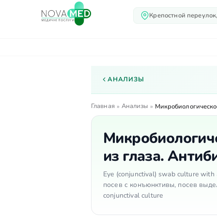
Крепостной переулок,
О нас
Услуги
Вр
АНАЛИЗЫ
Главная
Анализы
»
»
Микробиологическое
Микробиологиче
из глаза. Анти
Eye (conjunctival) swab culture with
посев с конъюнктивы, посев выде
conjunctival culture