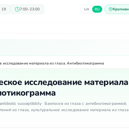
 19
7:00-23:00
Кропивн
UA
RU
ачи
Блог
Предложения
Ц
 исследование материала из глаза. Антибиотикограмма
ское исследование материала
биотикограмма
 antibiotic susceptibility · Бакпосев из глаза с антибиотикограммой,
лений из глаза, культуральное исследование материала из глаза