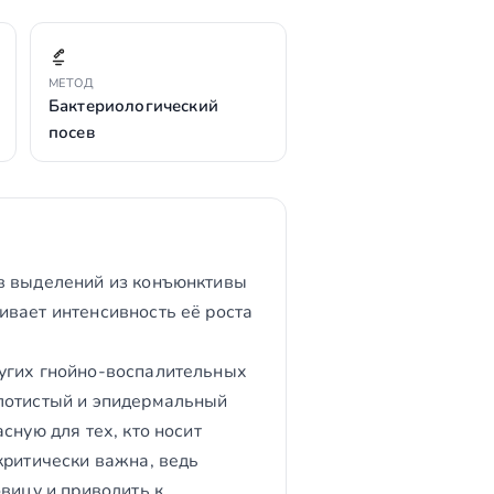
МЕТОД
Бактериологический
посев
ев выделений из конъюнктивы
ивает интенсивность её роста
ругих гнойно-воспалительных
олотистый и эпидермальный
сную для тех, кто носит
критически важна, ведь
вицу и приводить к