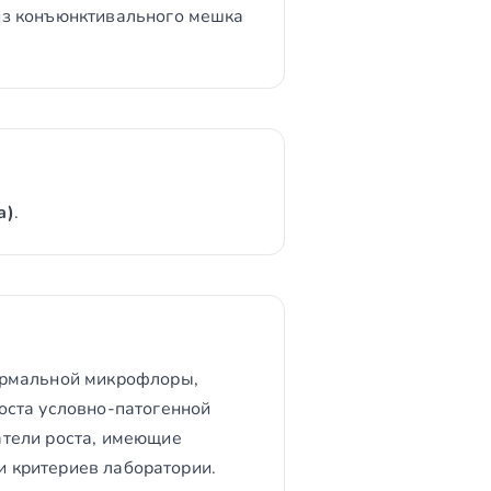
из конъюнктивального мешка
а)
.
ормальной микрофлоры,
оста условно-патогенной
атели роста, имеющие
и критериев лаборатории.