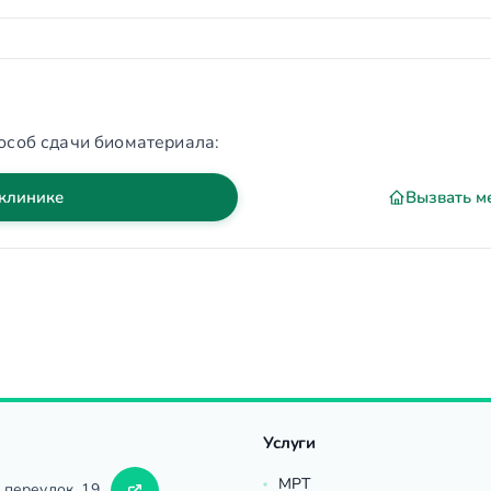
особ сдачи биоматериала:
 клинике
Вызвать м
Услуги
МРТ
 переулок, 19