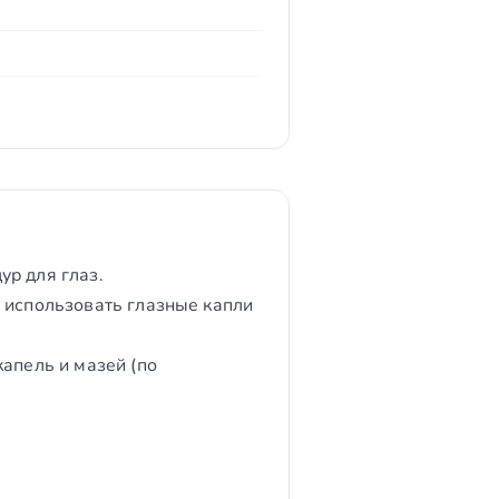
р для глаз.
е использовать глазные капли
апель и мазей (по