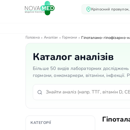
Кріпосний провулок,
Про нас
Послуги
Лік
Головна
Аналізи
Гормони
»
»
»
Гіпоталамо-гіпофізарно-н
Каталог аналізів
Більше 50 видів лабораторних досліджень 
гормони, онкомаркери, вітаміни, інфекції.
Гіпотал
КАТЕГОРІЇ