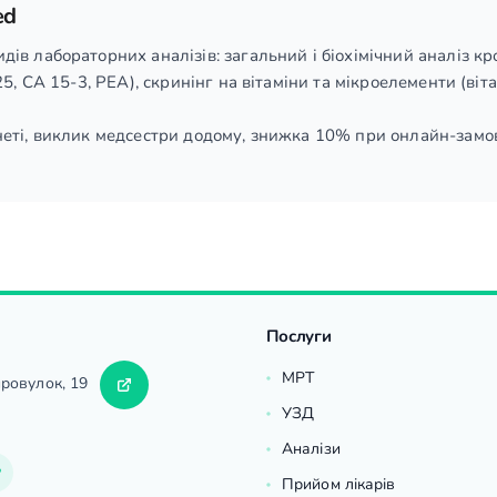
ed
в лабораторних аналізів: загальний і біохімічний аналіз кр
5, СА 15-3, РЕА), скринінг на вітаміни та мікроелементи (віт
еті, виклик медсестри додому, знижка 10% при онлайн-замов
Послуги
МРТ
провулок, 19
УЗД
Аналізи
Прийом лікарів