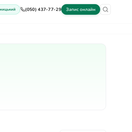
(050) 437-77-29
Запис онлайн
ницький
іни
Обладнання
Контакти