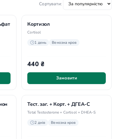
Сортувати:
ьфат
Кортизол
Cortisol
1 день
Венозна кров
440 ₴
Замовити
мон
Тест. заг. + Корт. + ДГЕА-С
Total Testosterone + Cortisol + DHEA-S
2 днів
Венозна кров