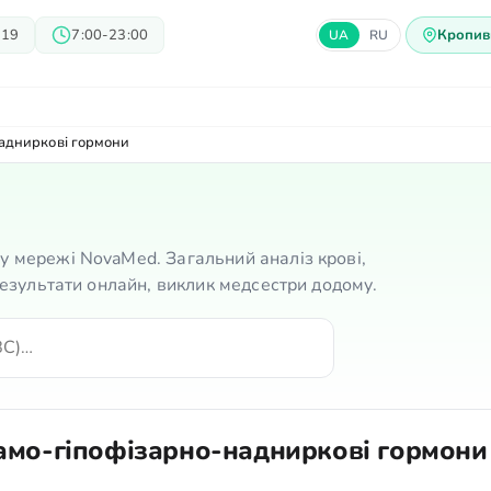
 19
7:00-23:00
Кропив
UA
RU
арі
Блог
Пропозиції
Ц
адниркові гормони
у мережі NovaMed. Загальний аналіз крові,
 Результати онлайн, виклик медсестри додому.
амо-гіпофізарно-надниркові гормони