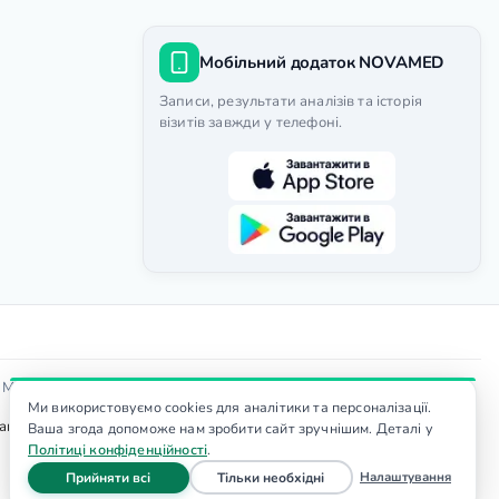
Мобільний додаток NOVAMED
Записи, результати аналізів та історія
візитів завжди у телефоні.
Доступність
я МОЗ
|
Ми використовуємо cookies для аналітики та персоналізації.
тер. Вартість послуг уточнюйте у адміністратора, ціни не є
Ваша згода допоможе нам зробити сайт зручнішим. Деталі у
Політиці конфіденційності
.
файли cookie
файли cookie
Налаштування
Прийняти всі
Тільки необхідні