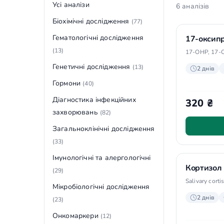
Усі аналізи
6 аналізів
Біохімічні дослідження
(77)
Гематологічні дослідження
17-оксип
(13)
17-OHP, 17-
Генетичні дослідження
(13)
2 днів
Гормони
(40)
Діагностика інфекційних
320 ₴
захворювань
(82)
Загальноклінічні дослідження
(33)
Імунологічні та алергологічні
Кортизол 
(29)
Salivary corti
Мікробіологічні дослідження
2 днів
(23)
Онкомаркери
(12)