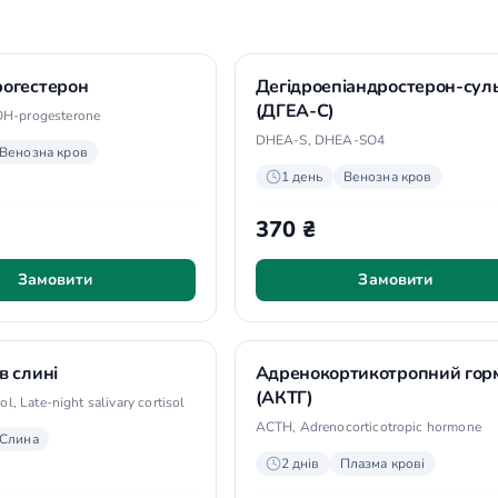
рогестерон
Дегідроепіандростерон-сул
(ДГЕА-С)
OH-progesterone
DHEA-S, DHEA-SO4
Венозна кров
1 день
Венозна кров
370 ₴
Замовити
Замовити
в слині
Адренокортикотропний гор
(АКТГ)
sol, Late-night salivary cortisol
ACTH, Adrenocorticotropic hormone
Слина
2 днів
Плазма крові