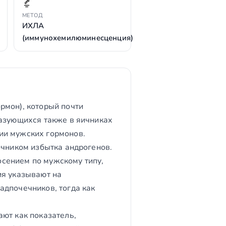
МЕТОД
ИХЛА
(иммунохемилюминесценция)
рмон), который почти
разующихся также в яичниках
ии мужских гормонов.
очником избытка андрогенов.
сением по мужскому типу,
ия указывают на
адпочечников, тогда как
ют как показатель,