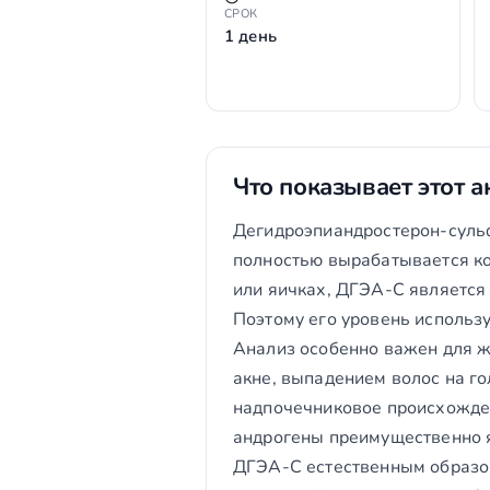
СРОК
1 день
Что показывает этот а
Дегидроэпиандростерон-сульф
полностью вырабатывается ко
или яичках, ДГЭА-С является
Поэтому его уровень использу
Анализ особенно важен для ж
акне, выпадением волос на г
надпочечниковое происхожден
андрогены преимущественно 
ДГЭА-С естественным образом