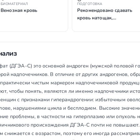
БИОМАТЕРИАЛ
ПОДГОТОВКА
Венозная кровь
Рекомендовано сдавать
кровь натощак,…
нализ
ат (ДГЭА-С) это основной андроген (мужской половой го
рой надпочечников. В отличие от других андрогенов, об
 практически чистым маркером надпочечниковой продукц
ют, чтобы понять, являются ли именно надпочечники ист
енщин с признаками гиперандрогении: избыточным оволо
олове, нарушениями цикла и бесплодием. Высокие значен
ие проблемы, в частности на гиперплазию или опухоль н
яичникового происхождения ДГЭА-С почти не повышают.
 снижается с возрастом, поэтому его иногда рассматрива