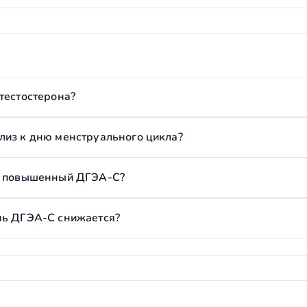
тестостерона?
лиз к дню менструального цикла?
но повышенный ДГЭА-С?
нь ДГЭА-С снижается?