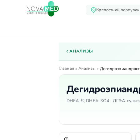
Крепостной переулок,
О нас
Услуги
Вр
АНАЛИЗЫ
Главная
Анализы
»
»
Дегидроэпиандрост
Дегидроэпианд
DHEA-S, DHEA-SO4 · ДГЭА-сульфа