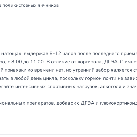
е поликистозных яичников
 натощак, выдержав 8-12 часов после последнего приёма
о, с 8:00 до 11:00. В отличие от кортизола, ДГЭА-С име
ой привязки ко времени нет, но утренний забор является с
ь в любой день цикла, поскольку гормон почти не завис
егайте интенсивных спортивных нагрузок, алкоголя и знач
мональных препаратов, добавок с ДГЭА и глюкокортикоид