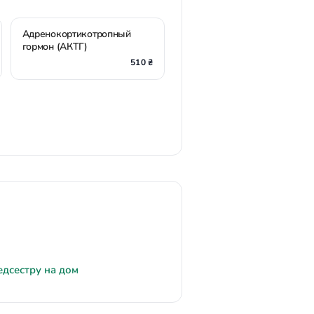
Адренокортикотропный
гормон (АКТГ)
510 ₴
едсестру на дом