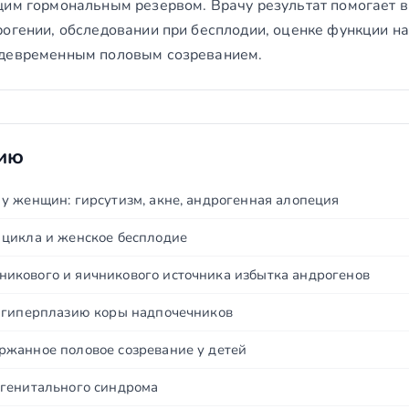
щим гормональным резервом. Врачу результат помогает
рогении, обследовании при бесплодии, оценке функции на
ждевременным половым созреванием.
нию
у женщин: гирсутизм, акне, андрогенная алопеция
цикла и женское бесплодие
кового и яичникового источника избытка андрогенов
 гиперплазию коры надпочечников
жанное половое созревание у детей
генитального синдрома