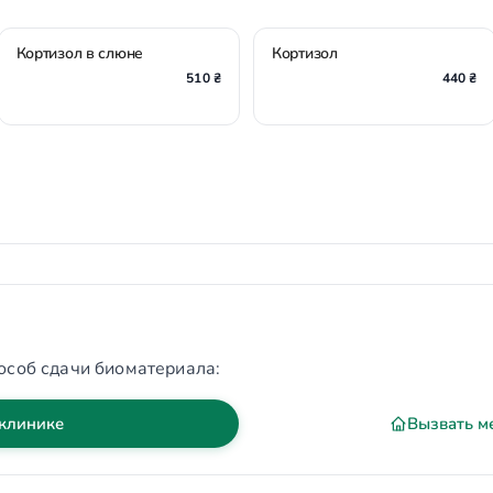
Кортизол в слюне
Кортизол
510 ₴
440 ₴
особ сдачи биоматериала:
 клинике
Вызвать м