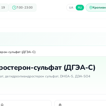
 19
7:00-23:00
Кропивн
UA
RU
ачи
Блог
Предложения
Ц
ерон-сульфат (ДГЭА-С)
ростерон-сульфат (ДГЭА-С)
т, дегидроэпиандростерон сульфат, DHEA-S, ДЭА-SO4