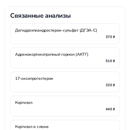
Связанные анализы
Дегидроэпиандростерон-сульфат (ДГЭА-С)
370 ₴
Адренокортикотропный гормон (АКТГ)
510 ₴
17-оксипрогестерон
320 ₴
Кортизол
440 ₴
Кортизол в слюне