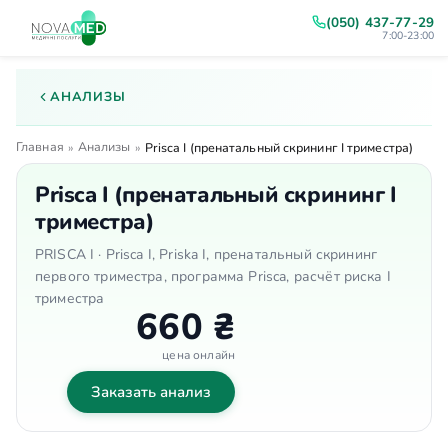
(050) 437-77-29
7:00-23:00
АНАЛИЗЫ
Главная
Анализы
»
»
Prisca I (пренатальный скрининг I триместра)
Prisca I (пренатальный скрининг I
триместра)
PRISCA I · Prisca I, Priska I, пренатальный скрининг
первого триместра, программа Prisca, расчёт риска I
триместра
660 ₴
цена онлайн
Заказать анализ