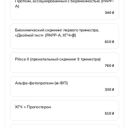
Протеин, ассоциированный с беременностью (PAPP-
A)
340 ₴
Биохимический скрининг первого триместра,
«Двойной тест» (РАРР-А, ХГЧ+β)
610 ₴
Prisca II (пренатальный скрининг II триместра)
760 ₴
Альфа-фетопротеин (α-ФП)
330 ₴
ХГЧ + Прогестерон
510 ₴