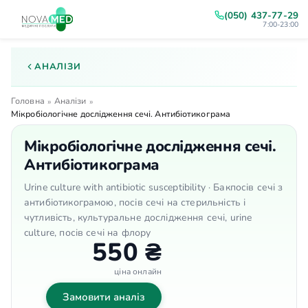
(050) 437-77-29
7:00-23:00
АНАЛІЗИ
Головна
Аналізи
»
»
Мікробіологічне дослідження сечі. Антибіотикограма
Мікробіологічне дослідження сечі.
Антибіотикограма
Urine culture with antibiotic susceptibility · Бакпосів сечі з
антибіотикограмою, посів сечі на стерильність і
чутливість, культуральне дослідження сечі, urine
culture, посів сечі на флору
550 ₴
ціна онлайн
Замовити аналіз